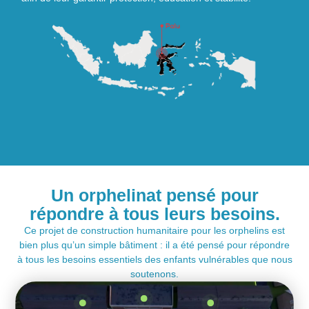
Un orphelinat pensé pour
répondre à tous leurs besoins.
Ce projet de construction humanitaire pour les orphelins est
bien plus qu’un simple bâtiment : il a été pensé pour répondre
à tous les besoins essentiels des enfants vulnérables que nous
soutenons.