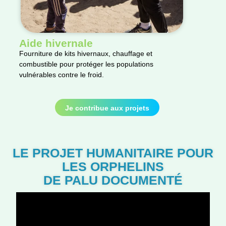
Aide hivernale
Logem
durab
Fourniture de kits hivernaux, chauffage et
combustible pour protéger les populations
Construct
vulnérables contre le froid.
durables 
vulnérabl
Je contribue aux projets
LE PROJET HUMANITAIRE POUR
LES ORPHELINS
DE PALU DOCUMENTÉ