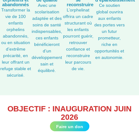
abandonnés
reconstruire
Avec une
Ce soutien
Transformer la
L’orphelinat
scolarisation
global ouvrira
vie de 100
offrira un cadre
adaptée et des
aux enfants
enfants
structurant où
soins de santé
des portes vers
orphelins
les enfants
indispensables,
un futur
abandonnés,
pourront guérir,
ces enfants
prometteur,
ou en situation
retrouver
bénéficieront
riche en
d’extrême
confiance et
d’un
opportunités et
précarité, en
reconstruire
développement
en autonomie.
leur offrant un
leur parcours
sain et
refuge stable et
de vie.
équilibré.
sécurisé.
OBJECTIF : INAUGURATION JUIN
2026
Faire un don