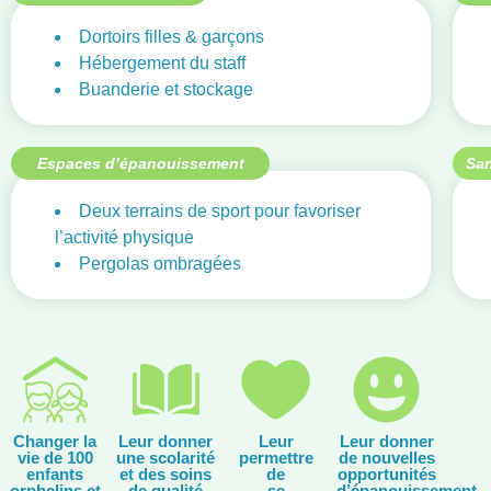
Dortoirs filles & garçons
Hébergement du staff
Buanderie et stockage
Espaces d’épanouissement
Sa
Deux terrains de sport pour favoriser
l’activité physique
Pergolas ombragées
Changer la
Leur donner
Leur
Leur donner
vie de 100
une scolarité
permettre
de nouvelles
enfants
et des soins
de
opportunités
orphelins et
de qualité
se
d’épanouissement