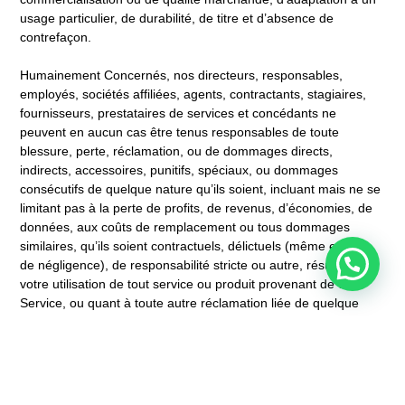
usage particulier, de durabilité, de titre et d’absence de
contrefaçon.
Humainement Concernés, nos directeurs, responsables,
employés, sociétés affiliées, agents, contractants, stagiaires,
fournisseurs, prestataires de services et concédants ne
peuvent en aucun cas être tenus responsables de toute
blessure, perte, réclamation, ou de dommages directs,
indirects, accessoires, punitifs, spéciaux, ou dommages
consécutifs de quelque nature qu’ils soient, incluant mais ne se
limitant pas à la perte de profits, de revenus, d’économies, de
données, aux coûts de remplacement ou tous dommages
similaires, qu’ils soient contractuels, délictuels (même en cas
de négligence), de responsabilité stricte ou autre, résultant de
votre utilisation de tout service ou produit provenant de ce
Service, ou quant à toute autre réclamation liée de quelque
manière que ce soit à votre utilisation du Service ou de tout
produit, incluant mais ne se limitant à toute erreur ou omission
dans tout contenu, ou à toute perte ou tout dommage de toute
sorte découlant de l’utilisation du Service ou de tout contenu
(ou produit) publié, transmis, ou autrement rendu disponible