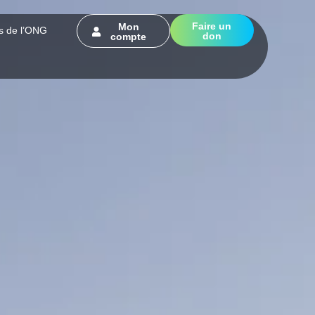
Faire un
Mon
s de l’ONG
don
compte