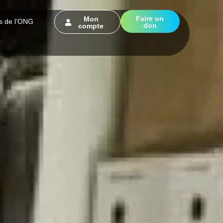
Faire un
Mon
s de l’ONG
don
compte